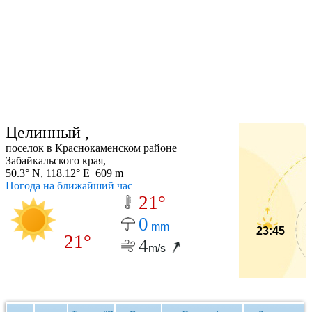
Целинный ,
поселок в Краснокаменском районе
Забайкальского края,
50.3° N, 118.12° E 609 m
Погода на ближайший час
21°
0
mm
23:45
21°
4
m/s