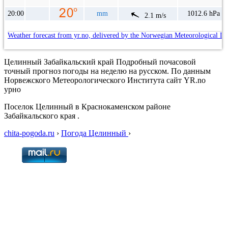
20:00
mm
1012.6 hPa
2.1 m/s
Weather forecast from yr.no, delivered by the Norwegian Meteorological In
Целинный Забайкальский край Подробный почасовой
точный прогноз погоды на неделю на русском. По данным
Норвежского Метеорологического Института сайт YR.no
урно
Поселок Целинный в Краснокаменском районе
Забайкальского края .
chita-pogoda.ru
›
Погода Целинный
›