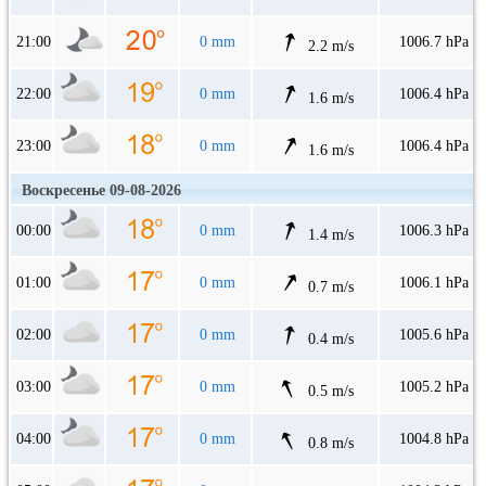
21:00
0 mm
1006.7 hPa
2.2 m/s
22:00
0 mm
1006.4 hPa
1.6 m/s
23:00
0 mm
1006.4 hPa
1.6 m/s
Воскресенье 09-08-2026
00:00
0 mm
1006.3 hPa
1.4 m/s
01:00
0 mm
1006.1 hPa
0.7 m/s
02:00
0 mm
1005.6 hPa
0.4 m/s
03:00
0 mm
1005.2 hPa
0.5 m/s
04:00
0 mm
1004.8 hPa
0.8 m/s