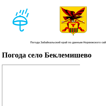
Погода село Беклемишево