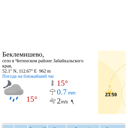
Беклемишево,
село в Читинском районе Забайкальского
края,
52.1° N, 112.67° E 962 m
Погода на ближайший час
15°
0.7
mm
23:59
15°
2
m/s