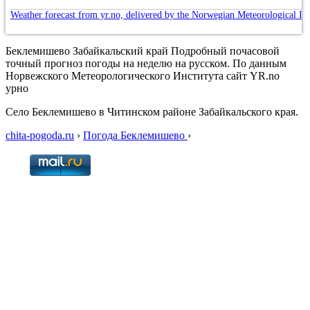
Weather forecast from yr.no, delivered by the Norwegian Meteorological In
Беклемишево Забайкальский край Подробный почасовой
точный прогноз погоды на неделю на русском. По данным
Норвежского Метеорологического Института сайт YR.no
урно
Село Беклемишево в Читинском районе Забайкальского края.
chita-pogoda.ru
›
Погода Беклемишево
›