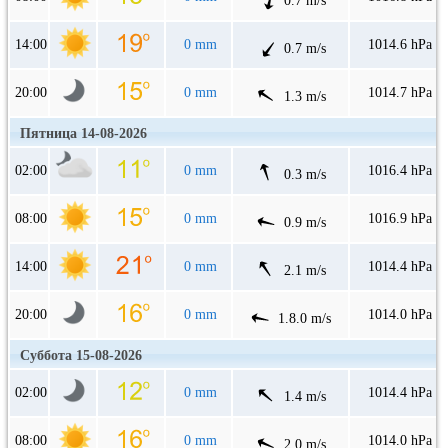
0.7 m/s
14:00
0 mm
1014.6 hPa
0.7 m/s
20:00
0 mm
1014.7 hPa
1.3 m/s
Пятница 14-08-2026
02:00
0 mm
1016.4 hPa
0.3 m/s
08:00
0 mm
1016.9 hPa
0.9 m/s
14:00
0 mm
1014.4 hPa
2.1 m/s
20:00
0 mm
1014.0 hPa
1.8.0 m/s
Суббота 15-08-2026
02:00
0 mm
1014.4 hPa
1.4 m/s
08:00
0 mm
1014.0 hPa
2.0 m/s