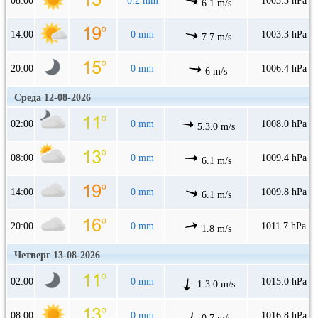
08:00
0.2 mm
1003.3 hPa
6.1 m/s
14:00
0 mm
1003.3 hPa
7.7 m/s
20:00
0 mm
1006.4 hPa
6 m/s
Среда 12-08-2026
02:00
0 mm
1008.0 hPa
5.3.0 m/s
08:00
0 mm
1009.4 hPa
6.1 m/s
14:00
0 mm
1009.8 hPa
6.1 m/s
20:00
0 mm
1011.7 hPa
1.8 m/s
Четверг 13-08-2026
02:00
0 mm
1015.0 hPa
1.3.0 m/s
08:00
0 mm
1016.8 hPa