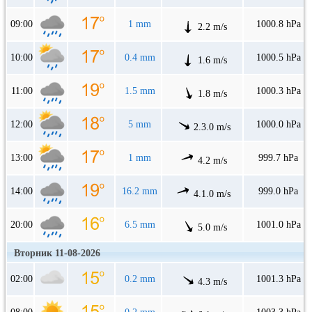
09:00
1 mm
1000.8 hPa
2.2 m/s
10:00
0.4 mm
1000.5 hPa
1.6 m/s
11:00
1.5 mm
1000.3 hPa
1.8 m/s
12:00
5 mm
1000.0 hPa
2.3.0 m/s
13:00
1 mm
999.7 hPa
4.2 m/s
14:00
16.2 mm
999.0 hPa
4.1.0 m/s
20:00
6.5 mm
1001.0 hPa
5.0 m/s
Вторник 11-08-2026
02:00
0.2 mm
1001.3 hPa
4.3 m/s